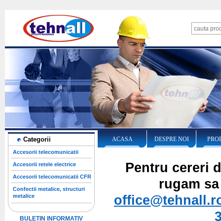
Categorii
ACASA
DESPRE NOI
PRO
Accesorii telecomunicatii
Pentru cereri d
Accesorii retele electrice
Accesorii telecomunicatii CFR
rugam sa 
Confectii metalice, structuri
office@tehnall.r
metalice
BULETIN INFORMATIV