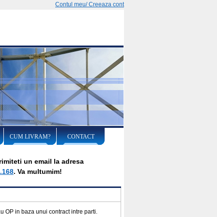
Contul meu/ Creeaza cont
CUM LIVRAM?
CONTACT
imiteti un email la adresa
.168
. Va multumim!
 OP in baza unui contract intre parti.