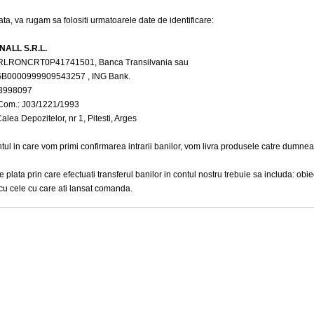
ata, va rugam sa folositi urmatoarele date de identificare:
NALL S.R.L.
LRONCRT0P41741501, Banca Transilvania sau
B0000999909543257 , ING Bank.
 3998097
 Com.: J03/1221/1993
alea Depozitelor, nr 1, Pitesti, Arges
ul in care vom primi confirmarea intrarii banilor, vom livra produsele catre dumnea
 plata prin care efectuati transferul banilor in contul nostru trebuie sa includa: obiect
cu cele cu care ati lansat comanda.