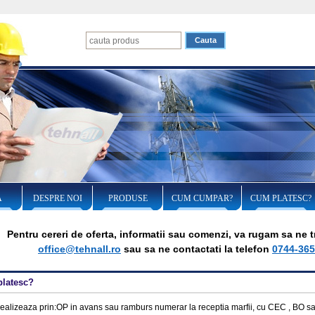
A
DESPRE NOI
PRODUSE
CUM CUMPAR?
CUM PLATESC?
Pentru cereri de oferta, informatii sau comenzi, va rugam sa ne tr
office@tehnall.ro
sau sa ne contactati la telefon
0744-365
latesc?
realizeaza prin:OP in avans sau ramburs numerar la receptia marfii, cu CEC , BO sau