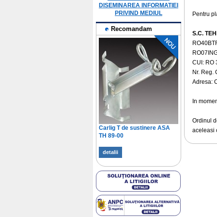
DISEMINAREA INFORMATIEI
PRIVIND MEDIUL
Pentru pl
Recomandam
S.C. TEH
RO40BTR
RO07ING
CUI: RO
Nr. Reg.
Adresa: C
In moment
Ordinul de
Carlig T de sustinere ASA
aceleasi 
TH 89-00
detalii