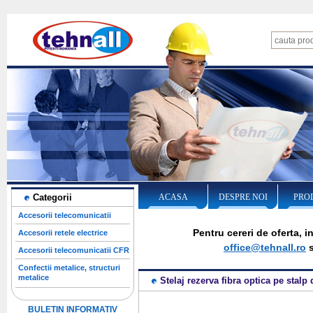
Categorii
ACASA
DESPRE NOI
PRO
Accesorii telecomunicatii
Pentru cereri de oferta, 
Accesorii retele electrice
office@tehnall.ro
s
Accesorii telecomunicatii CFR
Confectii metalice, structuri
metalice
Stelaj rezerva fibra optica pe stalp
BULETIN INFORMATIV