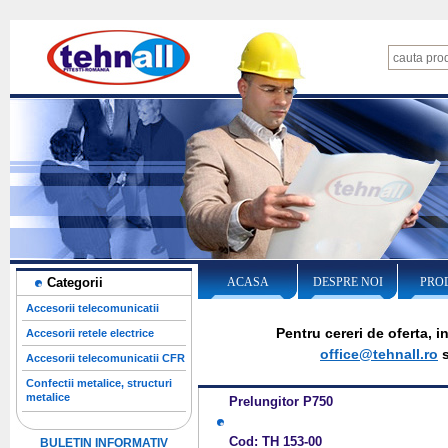
Categorii
ACASA
DESPRE NOI
PRO
Accesorii telecomunicatii
Pentru cereri de oferta, 
Accesorii retele electrice
office@tehnall.ro
s
Accesorii telecomunicatii CFR
Confectii metalice, structuri
metalice
Prelungitor P750
Cod: TH 153-00
BULETIN INFORMATIV