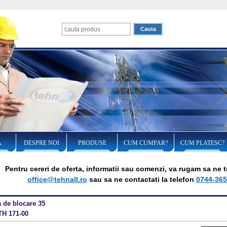
A
DESPRE NOI
PRODUSE
CUM CUMPAR?
CUM PLATESC?
Pentru cereri de oferta, informatii sau comenzi, va rugam sa ne tr
office@tehnall.ro
sau sa ne contactati la telefon
0744-365
 de blocare 35
TH 171-00