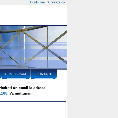
Contul meu/ Creeaza cont
CUM LIVRAM?
CONTACT
imiteti un email la adresa
.168
. Va multumim!