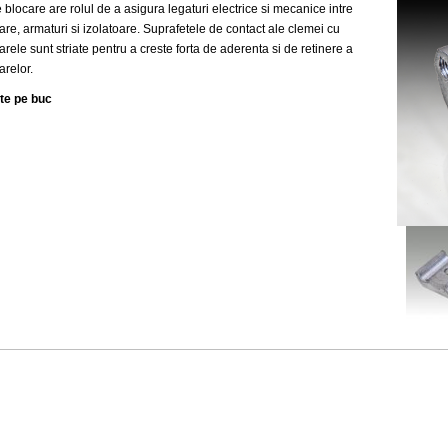
blocare are rolul de a asigura legaturi electrice si mecanice intre
re, armaturi si izolatoare. Suprafetele de contact ale clemei cu
rele sunt striate pentru a creste forta de aderenta si de retinere a
relor.
ste pe buc