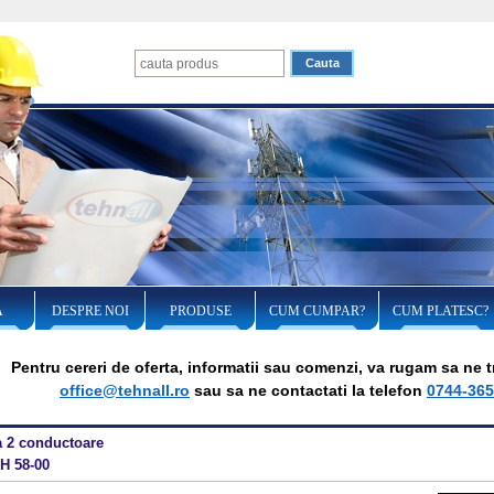
A
DESPRE NOI
PRODUSE
CUM CUMPAR?
CUM PLATESC?
Pentru cereri de oferta, informatii sau comenzi, va rugam sa ne tr
office@tehnall.ro
sau sa ne contactati la telefon
0744-365
 2 conductoare
H 58-00