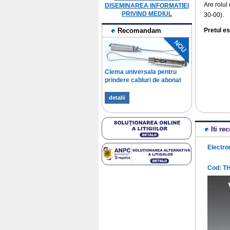
Are rolul 
DISEMINAREA INFORMATIEI
PRIVIND MEDIUL
30-00).
Recomandam
Pretul e
Clema universala pentru
prindere cabluri de abonat
detalii
Iti r
Electrod
Cod: TH