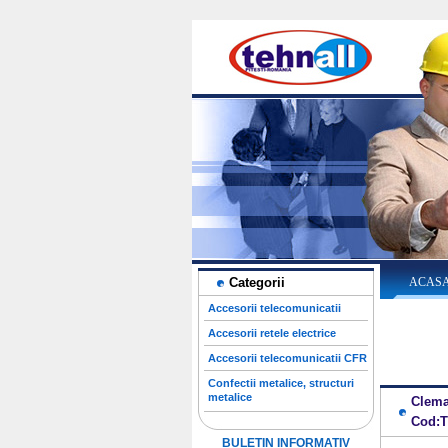
Categorii
ACAS
Accesorii telecomunicatii
Accesorii retele electrice
Accesorii telecomunicatii CFR
Confectii metalice, structuri
metalice
Clema
Cod:T
BULETIN INFORMATIV