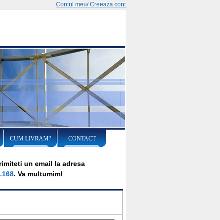
Contul meu/ Creeaza cont
CUM LIVRAM?
CONTACT
imiteti un email la adresa
.168
. Va multumim!